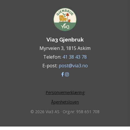
Via3 Gjenbruk
Myrveien 3, 1815 Askim
Telefon:
41 38 43 78
E-post:
post@via3.no
Personvernerklæring
Åpenhetsloven
© 2026 Via3 AS · Org.nr: 958 651 708